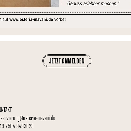
JETZT ANMELDEN
ONTAKT
eservierung@osteria-mavani.de
49 7564 9493023