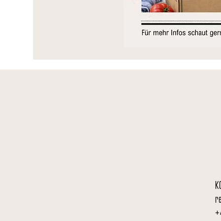
K
r
+