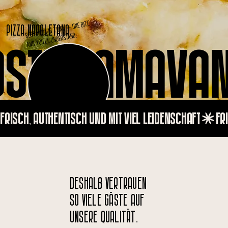
BEST PIZZA IN TOWN – ONE BITE
PIZZA NAPOLETANA
AND YOU’LL UNDERSTAND.
OSTERIAMAVAN
FRISCH, AUTHENTISCH UND MIT VIEL LEIDENSCHAFT
DESHALB VERTRAUEN
SO VIELE GÄSTE AUF
UNSERE QUALITÄT.