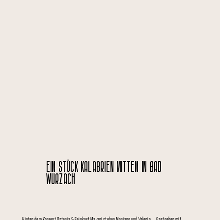
EIN STÜCK KALABRIEN MITTEN IN BAD
WURZACH
Hinter dem Konzept Osteria & Feinkost Mavani stehen Mariano und Valeria – Gastgeber mit