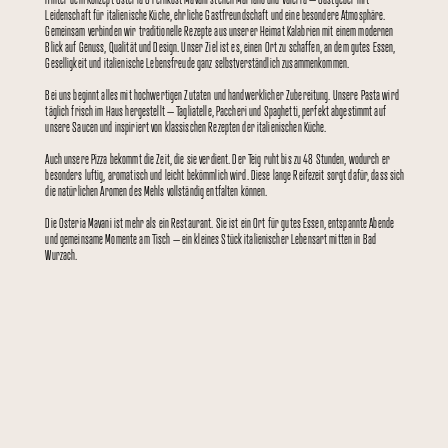
Leidenschaft für italienische Küche, ehrliche Gastfreundschaft und eine besondere Atmosphäre.
Gemeinsam verbinden wir traditionelle Rezepte aus unserer Heimat Kalabrien mit einem modernen
Blick auf Genuss, Qualität und Design. Unser Ziel ist es, einen Ort zu schaffen, an dem gutes Essen,
Geselligkeit und italienische Lebensfreude ganz selbstverständlich zusammenkommen.
Bei uns beginnt alles mit hochwertigen Zutaten und handwerklicher Zubereitung. Unsere Pasta wird
täglich frisch im Haus hergestellt – Tagliatelle, Paccheri und Spaghetti, perfekt abgestimmt auf
unsere Saucen und inspiriert von klassischen Rezepten der italienischen Küche.
Auch unsere Pizza bekommt die Zeit, die sie verdient. Der Teig ruht bis zu 48 Stunden, wodurch er
besonders luftig, aromatisch und leicht bekömmlich wird. Diese lange Reifezeit sorgt dafür, dass sich
die natürlichen Aromen des Mehls vollständig entfalten können.
Die Osteria Mavani ist mehr als ein Restaurant. Sie ist ein Ort für gutes Essen, entspannte Abende
und gemeinsame Momente am Tisch – ein kleines Stück italienischer Lebensart mitten in Bad
Wurzach.